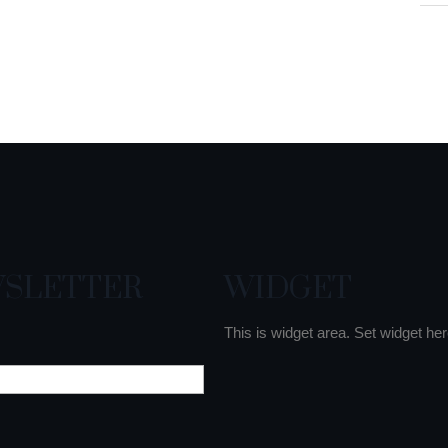
SLETTER
WIDGET
This is widget area. Set widget her