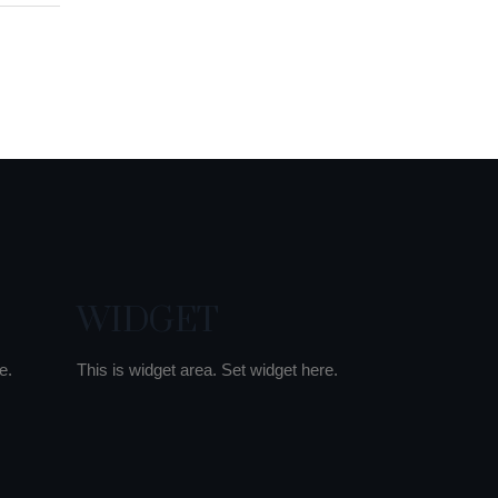
WIDGET
e.
This is widget area. Set widget here.